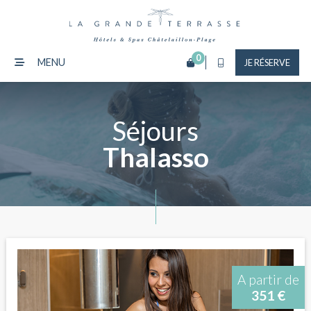
0
MENU
JE RÉSERVE
Séjours
Thalasso
A partir de
351 €